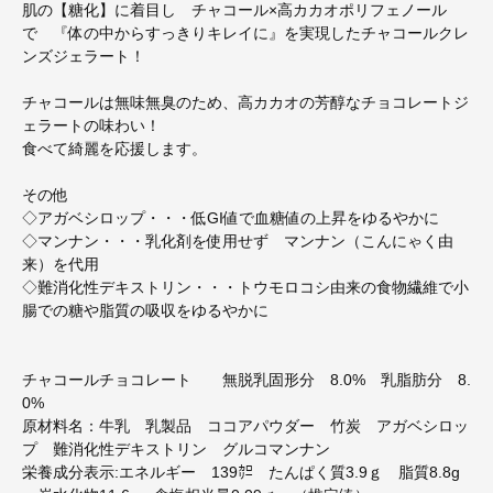
肌の【糖化】に着目し チャコール×高カカオポリフェノール
で 『体の中からすっきりキレイに』を実現したチャコールクレ
ンズジェラート！
チャコールは無味無臭のため、高カカオの芳醇なチョコレートジ
ェラートの味わい！
食べて綺麗を応援します。
その他
◇アガベシロップ・・・低GI値で血糖値の上昇をゆるやかに
◇マンナン・・・乳化剤を使用せず マンナン（こんにゃく由
来）を代用
◇難消化性デキストリン・・・トウモロコシ由来の食物繊維で小
腸での糖や脂質の吸収をゆるやかに
チャコールチョコレート 無脱乳固形分 8.0% 乳脂肪分 8.
0%
原材料名：牛乳 乳製品 ココアパウダー 竹炭 アガベシロッ
プ 難消化性デキストリン グルコマンナン
栄養成分表示:エネルギー 139㌍ たんぱく質3.9ｇ 脂質8.8g